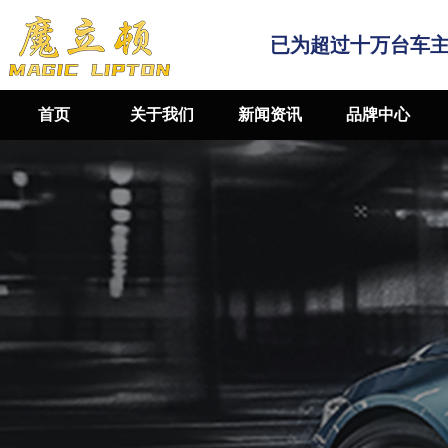
已为超过十万台车
首页
关于我们
新闻资讯
品牌中心