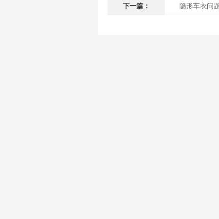
下一篇：
隐形车衣问