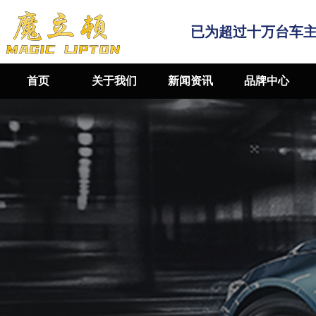
已为超过十万台车
首页
关于我们
新闻资讯
品牌中心