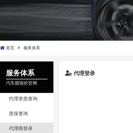
首页
服务体系
服务体系
代理登录
汽车膜报价官网
代理资质查询
质保查询
代理商登录