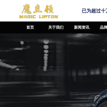
已为超过十
首页
关于我们
新闻资讯
品