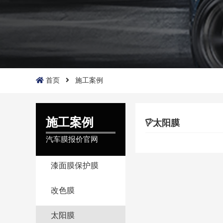
首页
施工案例
施工案例
太阳膜
汽车膜报价官网
漆面膜保护膜
改色膜
太阳膜